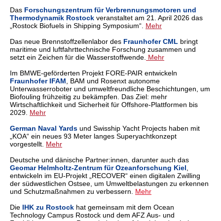
Das
Forschungszentrum für Verbrennungsmotoren und
Thermodynamik Rostock
veranstaltet am 21. April 2026 das
„Rostock Biofuels in Shipping Symposium“.
Mehr
Das neue Brennstoffzellenlabor des
Fraunhofer CML
bringt
maritime und luftfahrttechnische Forschung zusammen und
setzt ein Zeichen für die Wasserstoffwende.
Mehr
Im BMWE-geförderten Projekt FORE-PAIR entwickeln
Fraunhofer IFAM
, BAM und Rosenxt autonome
Unterwasserroboter und umweltfreundliche Beschichtungen, um
Biofouling frühzeitig zu bekämpfen. Das Ziel: mehr
Wirtschaftlichkeit und Sicherheit für Offshore-Plattformen bis
2029.
Mehr
German Naval Yards
und Swisship Yacht Projects haben mit
„KOA“ ein neues 93 Meter langes Superyachtkonzept
vorgestellt.
Mehr
Deutsche und dänische Partner:innen, darunter auch das
Geomar Helmholtz-Zentrum für Ozeanforschung Kiel
,
entwickeln im EU-Projekt „RECOVER“ einen digitalen Zwilling
der südwestlichen Ostsee, um Umweltbelastungen zu erkennen
und Schutzmaßnahmen zu verbessern.
Mehr
Die
IHK zu Rostock
hat gemeinsam mit dem Ocean
Technology Campus Rostock und dem AFZ Aus- und