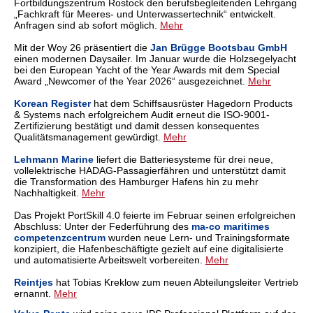
Fortbildungszentrum Rostock den berufsbegleitenden Lehrgang
„Fachkraft für Meeres- und Unterwassertechnik“ entwickelt.
Anfragen sind ab sofort möglich.
Mehr
Mit der Woy 26 präsentiert die
Jan Brügge Bootsbau GmbH
einen modernen Daysailer. Im Januar wurde die Holzsegelyacht
bei den European Yacht of the Year Awards mit dem Special
Award „Newcomer of the Year 2026“ ausgezeichnet.
Meh
r
Korean Register
hat dem Schiffsausrüster Hagedorn Products
& Systems nach erfolgreichem Audit erneut die ISO-9001-
Zertifizierung bestätigt und damit dessen konsequentes
Qualitätsmanagement gewürdigt.
Mehr
Lehmann Marine
liefert die Batteriesysteme für drei neue,
vollelektrische HADAG-Passagierfähren und unterstützt damit
die Transformation des Hamburger Hafens hin zu mehr
Nachhaltigkeit.
Mehr
Das Projekt PortSkill 4.0 feierte im Februar seinen erfolgreichen
Abschluss: Unter der Federführung des
ma‑co maritimes
competenzcentrum
wurden neue Lern- und Trainingsformate
konzipiert, die Hafenbeschäftigte gezielt auf eine digitalisierte
und automatisierte Arbeitswelt vorbereiten.
Mehr
Reintjes
hat Tobias Kreklow zum neuen Abteilungsleiter Vertrieb
ernannt.
Mehr